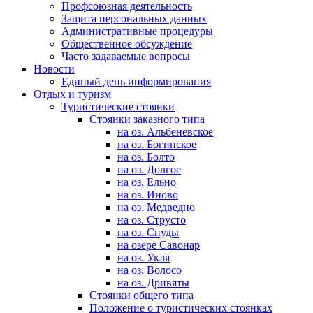
Профсоюзная деятельность
Защита персональных данных
Административные процедуры
Общественное обсуждение
Часто задаваемые вопросы
Новости
Единый день информирования
Отдых и туризм
Туристические стоянки
Стоянки заказного типа
на оз. Альбеневское
на оз. Богинское
на оз. Болто
на оз. Долгое
на оз. Ельно
на оз. Иново
на оз. Медведно
на оз. Струсто
на оз. Снуды
на озере Савонар
на оз. Укля
на оз. Волосо
на оз. Дривяты
Стоянки общего типа
Положение о туристических стоянках