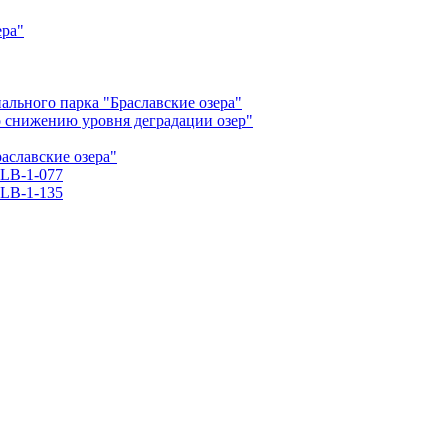
ера"
льного парка "Браславские озера"
о снижению уровня деградации озер"
славские озера"
LB-1-077
LB-1-135