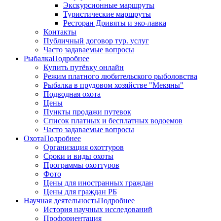
Экскурсионные маршруты
Туристические маршруты
Ресторан Дривяты и эко-лавка
Контакты
Публичный договор тур. услуг
Часто задаваемые вопросы
Рыбалка
Подробнее
Купить путёвку онлайн
Режим платного любительского рыболовства
Рыбалка в прудовом хозяйстве "Мекяны"
Подводная охота
Цены
Пункты продажи путевок
Список платных и бесплатных водоемов
Часто задаваемые вопросы
Охота
Подробнее
Организация охоттуров
Сроки и виды охоты
Программы охоттуров
Фото
Цены для иностранных граждан
Цены для граждан РБ
Научная деятельность
Подробнее
История научных исследований
Профориентация