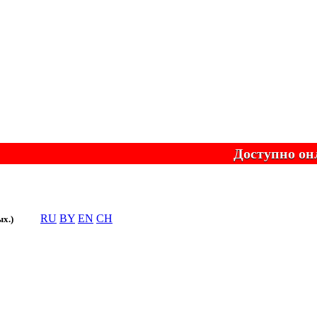
Доступно онлайн-
RU
BY
EN
CH
ых.)