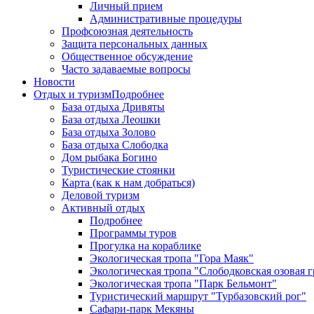
Личный прием
Административные процедуры
Профсоюзная деятельность
Защита персональных данных
Общественное обсуждение
Часто задаваемые вопросы
Новости
Отдых и туризм
Подробнее
База отдыха Дривяты
База отдыха Леошки
База отдыха Золово
База отдыха Слободка
Дом рыбака Богино
Туристические стоянки
Карта (как к нам добраться)
Деловой туризм
Активный отдых
Подробнее
Программы туров
Прогулка на кораблике
Экологическая тропа "Гора Маяк"
Экологическая тропа "Слободковская озовая г
Экологическая тропа "Парк Бельмонт"
Туристический маршрут "Турбазовский рог"
Сафари-парк Мекяны