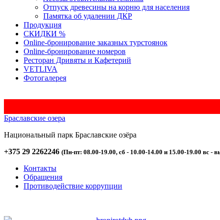
Отпуск древесины на корню для населения
Памятка об удалении ДКР
Продукция
СКИДКИ %
Оnline-бронирование заказных турстоянок
Оnline-бронирование номеров
Ресторан Дривяты и Кафетерий
VETLIVA
Фотогалерея
Браславские озера
Национальный парк
Браславские
озёра
+375 29 2262246
(Пн-пт: 08.00-19.00, сб - 10.00-14.00 и 15.00-19.00 вс - в
Контакты
Обращения
Противодействие коррупции