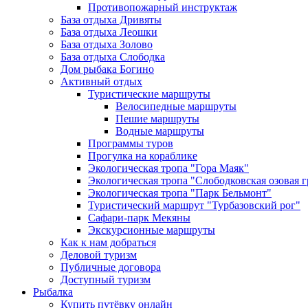
Противопожарный инструктаж
База отдыха Дривяты
База отдыха Леошки
База отдыха Золово
База отдыха Слободка
Дом рыбака Богино
Активный отдых
Туристические маршруты
Велосипедные маршруты
Пешие маршруты
Водные маршруты
Программы туров
Прогулка на кораблике
Экологическая тропа "Гора Маяк"
Экологическая тропа "Слободковская озовая г
Экологическая тропа "Парк Бельмонт"
Туристический маршрут "Турбазовский рог"
Сафари-парк Мекяны
Экскурсионные маршруты
Как к нам добраться
Деловой туризм
Публичные договора
Доступный туризм
Рыбалка
Купить путёвку онлайн