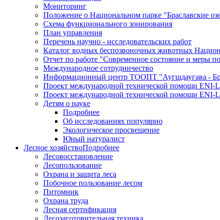
Мониторинг
Положение о Национальном парке "Браславские оз
Схема функционального зонирования
План управления
Перечень научно - исследовательских работ
Каталог водных беспозвоночных животных Национа
Отчет по работе "Современное состояние и меры п
Международное сотрудничество
Информационный центр ТООПТ "Аугшдаугава - Бра
Проект международной технической помощи ENI-L
Проект международной технической помощи ENI-L
Детям о науке
Подробнее
Об исследованиях популярно
Экологическое просвещение
Юный натуралист
Лесное хозяйство
Подробнее
Лесовосстановление
Лесопользование
Охрана и защита леса
Побочное пользование лесом
Питомник
Охрана труда
Лесная сертификация
Лесозаготовительная техника