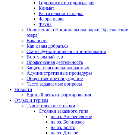
Гидрология и гидрография
Климат
Растительность парка
Флора парка
Фауна
Положение о Национальном парке "Браславские
озера"
Вакансии
Как к нам добраться
Схема функционального зонирования
Виртуальный тур
Профсоюзная деятельность
Защита персональных данных
Административные процедуры
Общественное обсуждение
Часто задаваемые вопросы
Новости
Единый день информирования
Отдых и туризм
Туристические стоянки
Стоянки заказного типа
на оз. Альбеневское
на оз. Богинское
на оз. Болто
на оз. Долгое