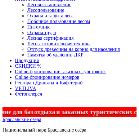
Лесовосстановление
Лесопользование
Охрана и защита леса
Побочное пользование лесом
Питомник
Охрана труда
Лесная сертификация
Лесозаготовительная техника
Отпуск древесины на корню для населения
Памятка об удалении ДКР
Продукция
СКИДКИ %
Оnline-бронирование заказных турстоянок
Оnline-бронирование номеров
Ресторан Дривяты и Кафетерий
VETLIVA
Фотогалерея
з отдыха и заказных туристических стоянок
Браславские озера
Национальный парк
Браславские
озёра