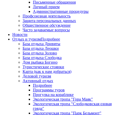
Письменные обращения
Личный прием
Административные процедуры
Профсоюзная деятельность
Защита персональных данных
Общественное обсуждение
Часто задаваемые вопросы
Новости
Отдых и туризм
Подробнее
База отдыха Дривяты
База отдыха Леошки
База отдыха Золово
База отдыха Слободка
Дом рыбака Богино
Туристические стоянки
Карта (как к нам добраться)
Деловой туризм
Активный отдых
Подробнее
Программы туров
Прогулка на кораблике
Экологическая тропа "Гора Маяк"
Экологическая тропа "Слободковская озовая
гряда"
Экологическая тропа "Парк Бельмонт"