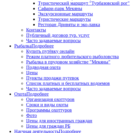
Туристический маршрут "Турбазовский рог"
Сафари-парк Мекяны
Экскурсионные маршруты
Туристические маршруты
Ресторан Дривяты и эко-лавка
Контакты
Публичный договор тур. услуг
Часто задаваемые вопросы
Рыбалка
Подробнее
Купить путёвку онлайн
Режим платного любительского рыболовства
Рыбалка в прудовом хозяйстве "Мекяны"
Подводная охота
Цены
Пункты продажи путевок
Список платных и бесплатных водоемов
Часто задаваемые вопросы
Охота
Подробнее
Организация охоттуров
Сроки и виды охоты
Программы охоттуров
Фото
Цены для иностранных граждан
Цены для граждан РБ
Научная деятельность
Подробнее