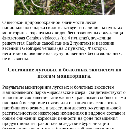
О высокой природоохранной значимости лесов
национального парка свидетельствует и наличие на пунктах
мониторинга охраняемых видов беспозвоночных: жужелица
фиолетовая Carabus violaceus (на 4 пунктах), жужелица
решетчатая Carabus cancellatus (на 2 пунктах) и навозник
весенний Geotrupes vernalis (на 2 пунктах). Факторы,
негативно влияющие на фауну почвенных беспозвоночных,
не выявлены.
Состояние луговых и болотных экосистем по
итогам мониторинга.
Результаты мониторинга луговых и болотных экосистем
Национального парка «Браславские озера» свидетельствуют о
тенденции сокращения занимаемых травяными сообществами
площадей вследствие снятия или ограничения сенокосно-
пастбищного режима и зарастания древесно-кустарниковой
растительностью; некоторых изменениях в видовом составе и
общем снижении кормовой ценности на фоне повышения
продуктивности травостоев вследствие бурьянизации
(разрастания крупнотравья); критической локализации и