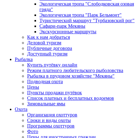
Экологическая тропа "Слободковская озовая
гряда"
Экологическая тропа "Парк Бельмонт"
Туристический маршрут "Турбазовский рог"
Сафари-парк Мекяны
Экскурсионные маршруты
Как к нам добраться
Деловой туризм
Публичные договора
Доступный туризм
Рыбалка
Купить путёвку онлайн
Режим платного любительского рыболовства
Рыбалка в прудовом хозяйстве "Мекяны"
Подводная охота
Цены
Пункты продажи путёвок
Список платных и бесплатных водоемов
Зимовальные ямы
Охота
Организация охоттуров
Сроки и виды охоты
Программы охоттуров
Фото
Цены для иностранных граждан