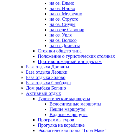
на оз. Ельно
на оз. Иново
на оз. Медведно
на оз. Струсто
на оз. Снуды
на озере Савонар
на оз. Укля
на оз. Волосо
на оз. Дривяты
Стоянки общего типа
Положение о туристических стоянках
Противопожарный инструктаж
База отдыха Дривяты
База отдыха Леошки
База отдыха Золово
База отдыха Слободка
Дом рыбака Богино
Активный отдых
Туристические маршруты
Велосипедные маршруты
Пешие маршруты
Водные маршруты
Программы туров
Прогулка на кораблике
Экологическая тропа "Гора Маяк"