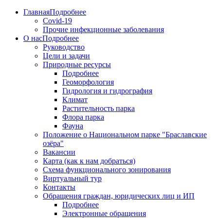
Главная
Подробнее
Covid-19
Прочие инфекционные заболевания
О нас
Подробнее
Руководство
Цели и задачи
Природные ресурсы
Подробнее
Геоморфология
Гидрология и гидрография
Климат
Растительность парка
Флора парка
Фауна
Положение о Национальном парке "Браславские
озёра"
Вакансии
Карта (как к нам добраться)
Схема функционального зонирования
Виртуальный тур
Контакты
Обращения граждан, юридических лиц и ИП
Подробнее
Электронные обращения