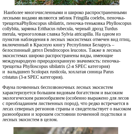
Наиболее многочисленными и широко распространенными
лесными видами являются зяблик Fringilla coelebs, пеночка-
трещоткаPhylloscopus sibilatrix, пеночка-теньковка Phylloscopus
collybita, зарянка Erithacus rubecula, черный дрозд Turdus
merula, черноголовая славка Sylvia atricapilla. На одном из
пунктов наблюдения в лесных экосистемах отмечен вид птиц,
включенный в Красную книгу Республики Беларусь –
белоспинный дятел Dendrocopos leucotos. Также в лесных
экосистемах широко распространены виды, имеющие
международную природоохранную значимость: пеночка-
трещотка Phylloscopus sibilatrix (2-я SPEC категория)
и вальдшнеп Scolopax rusticola, хохлатая синица Parus
cristatus (3-я SPEC категория).
Фауна почвенных беспозвоночных лесных экосистем
характеризуется большим видовым богатством и высоким
экологическим разнообразием (особенно выражено для лесов
с преобладанием лиственных пород), что редко встречается в
лесах северных регионов страны и свидетельствует о высоком
разнообразии и хорошем состоянии почвенной подстилки и
лесных экосистем в целом.