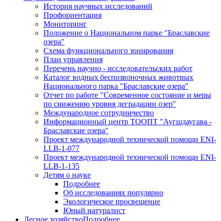
История научных исследований
Профориентация
Мониторинг
Положение о Национальном парке "Браславские
озера"
Схема функционального зонирования
План управления
Перечень научно - исследовательских работ
Каталог водных беспозвоночных животных
Национального парка "Браславские озера"
Отчет по работе "Современное состояние и меры
по снижению уровня деградации озер"
Международное сотрудничество
Информационный центр ТООПТ "Аугшдаугава -
Браславские озера"
Проект международной технической помощи ENI-
LLB-1-077
Проект международной технической помощи ENI-
LLB-1-135
Детям о науке
Подробнее
Об исследованиях популярно
Экологическое просвещение
Юный натуралист
Лесное хозяйство
Подробнее