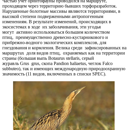
Частью учет орнитофауны проводился на маршруте,
проходящем через территорию бывших торфоразработок.
Нарушенные болотные массивы являются территориями, в
высокой степени подверженными антропогенным
изменениям. В результате изменений, происходящих в
экосистемах в ходе их заболачивания, эти угодья
могут активно использоваться большим количеством
птиц, преимущественно древесно-кустарникового и
прибрежно-водного экологических комплексов, для
гнездования и кормления. Велика среди зафиксированных на
маршрутах доля видов птиц, охраняемых как на территории
страны (большая выпь Botaurus stellaris, серый
журавль Grus grus, скопа Pandion haliaetus, чеглок Falco
subbuteo), так и имеющих международную природоохранную
значимость (11 видов, включенных в списки SPEC).