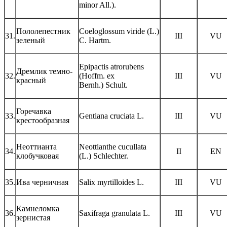
minor All.).
Пололепестник
Coeloglossum viride (L.)
31.
III
VU
зеленый
C. Hartm.
Epipactis atrorubens
Дремлик темно-
32.
(Hoffm. ex
III
VU
красный
Bernh.) Schult.
Горечавка
33.
Gentiana cruciata L.
III
VU
крестообразная
Неоттианта
Neottianthe cucullata
34.
II
EN
клобучковая
(L.) Schlechter.
35.
Ива черничная
Salix myrtilloides L.
III
VU
Камнеломка
36.
Saxifraga granulata L.
III
VU
зернистая