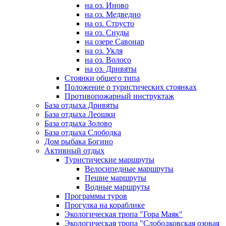
на оз. Иново
на оз. Медведно
на оз. Струсто
на оз. Снуды
на озере Савонар
на оз. Укля
на оз. Волосо
на оз. Дривяты
Стоянки общего типа
Положение о туристических стоянках
Противопожарный инструктаж
База отдыха Дривяты
База отдыха Леошки
База отдыха Золово
База отдыха Слободка
Дом рыбака Богино
Активный отдых
Туристические маршруты
Велосипедные маршруты
Пешие маршруты
Водные маршруты
Программы туров
Прогулка на кораблике
Экологическая тропа "Гора Маяк"
Экологическая тропа "Слободковская озовая