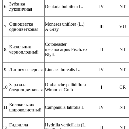
Зубянка
6.
Dentaria bulbifera L.
IV
NT
луковичная
Одноцветка
Moneses uniflora (L.)
7.
III
VU
одноцветковая
A.Gray.
Cotoneaster
Кизильник
8.
melanocarpus Fisch. ex
II
NT
черноплодный
Blytt.
9.
Линнея северная
Linnaea borealis L.
IV
NT
Заразиха
Orobanche pallidiflora
10.
I
СR
бледноцветковая
Wimm. et Grab.
Колокольчик
11.
Campanula latifolia L.
IV
NT
широколистный
Гидрилла
Hydrilla verticillata (L.
12.
II
NT