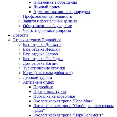
Письменные обращения
Личный прием
Административные процедуры
Профсоюзная деятельность
Защита персональных данных
Общественное обсуждение
Часто задаваемые вопросы
Новости
Отдых и туризм
Подробнее
База отдыха Дривяты
База отдыха Леошки
База отдыха Золово
База отдыха Слободка
Дом рыбака Богино
Туристические стоянки
Карта (как к нам добраться)
Деловой туризм
Активный отдых
Подробнее
Программы туров
Прогулка на кораблике
Экологическая тропа "Гора Маяк"
Экологическая тропа "Слободковская озовая
гряда"
Экологическая тропа "Парк Бельмонт"