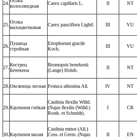
Осока
24.
Carex capillaris L.
II
NT
волосовидная
Осока
25.
Carex pauciflora Lightf.
III
VU
малоцветковая
Пушица
Eriophorum gracile
26.
III
VU
стройная
Koch.
Кострец
Bromopsis benekenii
27.
II
NT
Бенекена
(Lange) Holub.
28.
Овсяница лесная
Festuca altissima All.
IV
NT
Caulinia flexilis Willd.
29.
Каулиния гибкая
(Najas flexilis (Willd.)
I
CR
Rostk. et Schmidt).
Caulinia minor (All.)
30.
Каулиния малая
Coss. et Grem. (Najas
II
EN