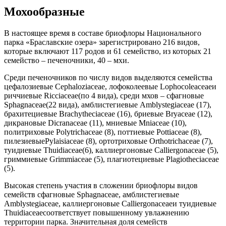
Мохообразные
В настоящее время в составе бриофлоры Национального
парка «Браславские озера» зарегистрировано 216 видов,
которые включают 117 родов и 61 семейство, из которых 21
семейство – печеночники, 40 – мхи.
Среди печеночников по числу видов выделяются семейства
цефалозиевые Cephaloziaceae, лофоколеевые Lophocoleaceaeи
риччиевые Ricciaceae(по 4 вида), среди мхов – сфагновые
Sphagnaceae(22 вида), амблистегиевые Amblystegiaceae (17),
брахитециевые Brachytheciaceae (16), бриевые Bryaceae (12),
дикрановые Dicranaceae (11), мниевые Mniaceae (10),
политриховые Polytrichaceae (8), поттиевые Pottiaceae (8),
пилезиевыеPylaisiaceae (8), ортотриховые Orthotrichaceae (7),
туидиевые Thuidiaceae(6), каллиергоновые Calliergonaceae (5),
гриммиевые Grimmiaceae (5), плагиотециевые Plagiotheciaceae
(5).
Высокая степень участия в сложении бриофлоры видов
семейств сфагновые Sphagnaceae, амблистегиевые
Amblystegiaceae, каллиергоновые Calliergonaceaeи туидиевые
Thuidiaceaeсоответствует повышенному увлажнению
территории парка. Значительная доля семейств