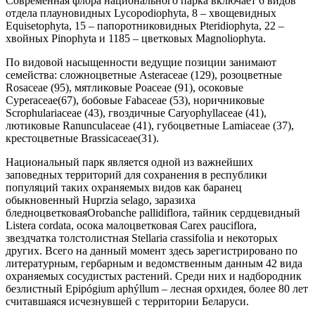
Современная флора национального парка включает 6 видов
отдела плауновидных Lycopodiophyta, 8 – хвощевидных
Equisetophyta, 15 – папоротниковидных Pteridiophyta, 22 –
хвойных Pinophyta и 1185 – цветковых Magnoliophyta.
По видовой насыщенности ведущие позиции занимают
семейства: сложноцветные Asteraceae (129), розоцветные
Rosaceae (95), мятликовые Poaceae (91), осоковые
Cyperaceae(67), бобовые Fabaceae (53), норичниковые
Scrophulariaceae (43), гвоздичные Caryophyllaceae (41),
лютиковые Ranunculaceae (41), губоцветные Lamiaceae (37),
крестоцветные Brassicaceae(31).
Национальный парк является одной из важнейших
заповедных территорий для сохранения в республики
популяций таких охраняемых видов как баранец
обыкновенный Huprzia selago, заразиха
бледноцветковаяOrobanche pallidiflora, тайник сердцевидный
Listera cordata, осока малоцветковая Carex pauciflora,
звездчатка толстолистная Stellaria crassifolia и некоторых
других. Всего на данный момент здесь зарегистрировано по
литературным, гербарным и ведомственным данным 42 вида
охраняемых сосудистых растений. Среди них и надбородник
безлистный Epipógium aphýllum – лесная орхидея, более 80 лет
считавшаяся исчезнувшей с территории Беларуси.