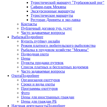
Туристический маршрут "Турбазовский рог"
Сафари-парк Мекяны
Экскурсионные маршруты
Туристические маршруты
Ресторан Дривяты и эко-лавка
Контакты
Публичный договор тур. услуг
Часто задаваемые вопросы
Рыбалка
Подробнее
Купить путёвку онлайн
Режим платного любительского рыболовства
Рыбалка в прудовом хозяйстве "Мекяны"
Подводная охота
Цены
Пункты продажи путевок
Список платных и бесплатных водоемов
Часто задаваемые вопросы
Охота
Подробнее
Организация охоттуров
Сроки и виды охоты
Программы охоттуров
Фото
Цены для иностранных граждан
Цены для граждан РБ
Научная деятельность
Подробнее