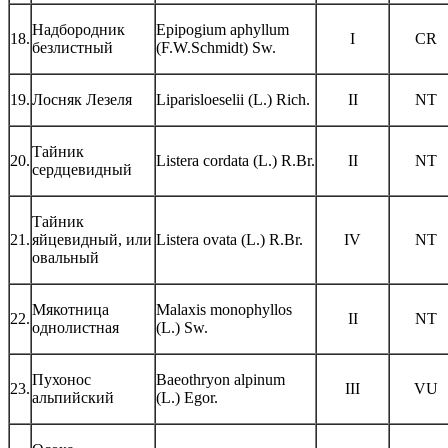
Надбородник
Epipogium aphyllum
18.
I
СR
безлистный
(F.W.Schmidt) Sw.
19.
Лосняк Лезеля
Liparisloeselii (L.) Rich.
II
NT
Тайник
20.
Listera cordata (L.) R.Br.
II
NT
сердцевидный
Тайник
21.
яйцевидный, или
Listera ovata (L.) R.Br.
IV
NT
овальный
Мякотница
Malaxis monophyllos
22.
II
NT
однолистная
(L.) Sw.
Пухонос
Baeothryon alpinum
23.
III
VU
альпийский
(L.) Egor.