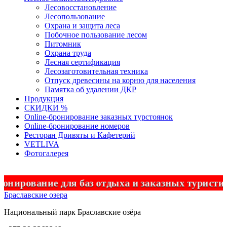
Лесовосстановление
Лесопользование
Охрана и защита леса
Побочное пользование лесом
Питомник
Охрана труда
Лесная сертификация
Лесозаготовительная техника
Отпуск древесины на корню для населения
Памятка об удалении ДКР
Продукция
СКИДКИ %
Оnline-бронирование заказных турстоянок
Оnline-бронирование номеров
Ресторан Дривяты и Кафетерий
VETLIVA
Фотогалерея
ание для баз отдыха и заказных туристически
Браславские озера
Национальный парк
Браславские
озёра