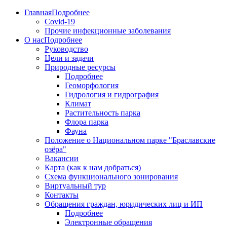
Главная
Подробнее
Covid-19
Прочие инфекционные заболевания
О нас
Подробнее
Руководство
Цели и задачи
Природные ресурсы
Подробнее
Геоморфология
Гидрология и гидрография
Климат
Растительность парка
Флора парка
Фауна
Положение о Национальном парке "Браславские
озёра"
Вакансии
Карта (как к нам добраться)
Схема функционального зонирования
Виртуальный тур
Контакты
Обращения граждан, юридических лиц и ИП
Подробнее
Электронные обращения