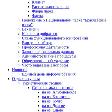
Климат
Растительность парка
Флора парка
Фауна
Положение о Национальном парке "Браславские
озера"
Вакансии
Как к нам добраться
Схема функционального зонирования
Виртуальный тур
Профсоюзная деятельность
Защита персональных данных
Административные процедуры
Общественное обсуждение
Часто задаваемые вопросы
Новости
Единый день информирования
Отдых и туризм
Туристические стоянки
Стоянки заказного типа
на оз. Альбеневское
на оз. Богинское
на оз. Болто
на оз. Долгое
на оз. Ельно