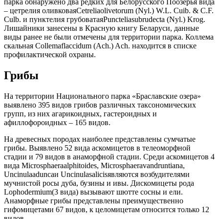
парка обнаружено два редких для Белорусского Поозерья вида
– цетрелия оливковаяCetreliaolivetorum (Nyl.) W.L. Cuib. & C.F.
Culb. и пунктелия грубоватаяPuncteliasubrudecta (Nyl.) Krog.
Лишайники занесены в Красную книгу Беларуси, данные
виды ранее не были отмечены для территории парка. Коллема
скальная Collemaflaccidum (Ach.) Ach. находится в списке
профилактической охраны.
Грибы
На территории Национального парка «Браславские озера»
выявлено 395 видов грибов различных таксономических
групп, из них агарикоидных, гастероидных и
афиллофороидных – 165 видов.
На древесных породах наиболее представлены сумчатые
грибы. Выявлено 52 вида аскомицетов в телеоморфной
стадии и 79 видов в анаморфной стадии. Среди аскомицетов 4
вида Microsphaeraalphitoides, Microsphaeravandruntiana,
Uncinulaaduncaи Uncinulasalicisявляются возбудителями
мучнистой росы дуба, бузины и ивы. Дискомицеты рода
Lophodermium(3 вида) вызывают шютте сосны и ели.
Анаморфные грибы представлены преимущественно
гифомицетами 67 видов, к целомицетам относится только 12
видов.