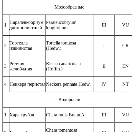
Мохообразные
Паралевкобриум
Paraleucobryum
1.
III
VU
длиннолистный
longifolium.
Тортелла
Tortella tortuosa
2.
I
CR
извилистая
(Hedw.).
Риччия
Riccia canaliculata
3.
II
EN
желобчатая
(Hoffm.).
4.
Неккера перистая
Neckera pennata Hedw.
IV
NT
Водоросли
1.
Хара грубая
Chara rudis Braun A.
III
VU
Chara tomentosa