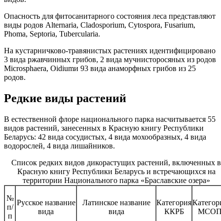
Опасность для фитосанитарного состояния леса представляют
виды родов Alternaria, Cladosporium, Cytospora, Fusarium,
Phoma, Septoria, Tubercularia.
На кустарничково-травянистых растениях идентифицировано
3 вида ржавчинных грибов, 2 вида мучнисторосяных из родов
Microsphaera, Oidiumи 93 вида анаморфных грибов из 25
родов.
Редкие виды растений
В естественной флоре национального парка насчитывается 55
видов растений, занесенных в Красную книгу Республики
Беларусь: 42 вида сосудистых, 4 вида мохообразных, 4 вида
водорослей, 4 вида лишайников.
Список редких видов дикорастущих растений, включенных в
Красную книгу Республики Беларусь и встречающихся на
территории Национального парка «Браславские озера»
№
Русское название
Латинское название
Категория
Категор
п/
вида
вида
ККРБ
МСО
п