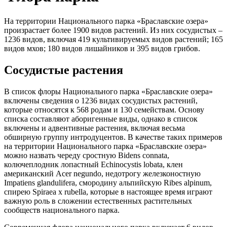
На территории Национального парка «Браславские озера»
произрастает более 1900 видов растений. Из них сосудистых –
1236 видов, включая 419 культивируемых видов растений; 165
видов мхов; 180 видов лишайников и 395 видов грибов.
Сосудистые растения
В список флоры Национального парка «Браславские озера»
включены сведения о 1236 видах сосудистых растений,
которые относятся к 568 родам и 130 семействам. Основу
списка составляют аборигенные виды, однако в список
включены и адвентивные растения, включая весьма
обширную группу интродуцентов. В качестве таких примеров
на территории Национального парка «Браславские озера»
можно назвать череду сростную Bidens connata,
колючеплодник лопастный Echinocystis lobata, клен
американский Acer negundo, недотрогу железконостную
Impatiens glandulifera, смородину альпийскую Ribes alpinum,
спирею Spiraea x rubella, которые в настоящее время играют
важную роль в сложении естественных растительных
сообществ национального парка.