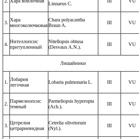
2.
Хара войлочная
III
VU
Linnaeus C.
Хара
Chara polyacantha
3.
III
VU
многоколючковая
Braun A.
Нителлопсис
Nitellopsis obtusa
4.
III
VU
притупленный
(Desvaux A.N.).
Лишайники
Лобария
1.
Lobaria pulmonaria L.
III
VU
легочная
Пармелиопсис
Parmeliopsis hyperopta
2.
III
VU
темный
(Ach.).
Цетрелия
Cetrelia olivetorum
3.
III
VU
цетрариевидная
(Nyl.).