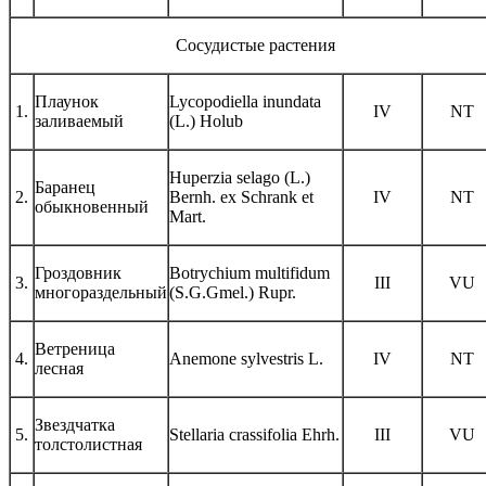
Сосудистые растения
Плаунок
Lycopodiella inundata
1.
IV
NT
заливаемый
(L.) Holub
Huperzia selago (L.)
Баранец
2.
Bernh. ex Schrank et
IV
NT
обыкновенный
Mart.
Гроздовник
Botrychium multifidum
3.
III
VU
многораздельный
(S.G.Gmel.) Rupr.
Ветреница
4.
Anemone sylvestris L.
IV
NT
лесная
Звездчатка
5.
Stellaria crassifolia Ehrh.
III
VU
толстолистная