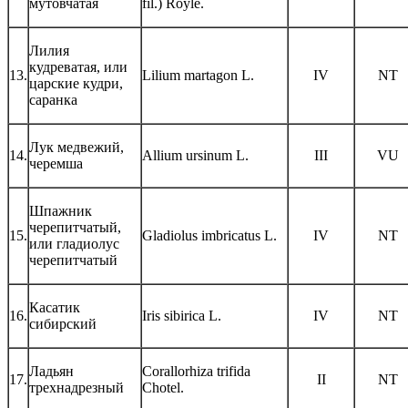
мутовчатая
fil.) Royle.
Лилия
кудреватая, или
13.
Lilium martagon L.
IV
NT
царские кудри,
саранка
Лук медвежий,
14.
Allium ursinum L.
III
VU
черемша
Шпажник
черепитчатый,
15.
Gladiolus imbricatus L.
IV
NT
или гладиолус
черепитчатый
Касатик
16.
Iris sibirica L.
IV
NT
сибирский
Ладьян
Corallorhiza trifida
17.
II
NT
трехнадрезный
Chotel.