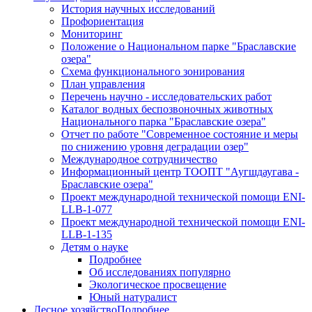
История научных исследований
Профориентация
Мониторинг
Положение о Национальном парке "Браславские
озера"
Схема функционального зонирования
План управления
Перечень научно - исследовательских работ
Каталог водных беспозвоночных животных
Национального парка "Браславские озера"
Отчет по работе "Современное состояние и меры
по снижению уровня деградации озер"
Международное сотрудничество
Информационный центр ТООПТ "Аугшдаугава -
Браславские озера"
Проект международной технической помощи ENI-
LLB-1-077
Проект международной технической помощи ENI-
LLB-1-135
Детям о науке
Подробнее
Об исследованиях популярно
Экологическое просвещение
Юный натуралист
Лесное хозяйство
Подробнее