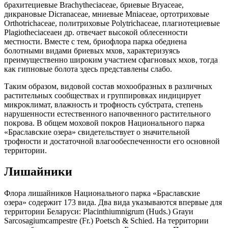
брахитециевые Brachytheciaceae, бриевые Bryaceae,
дикрановые Dicranaceae, мниевые Mniaceae, ортотриховые
Orthotrichaceae, политриховые Polytrichaceae, плагиотециевые
Plagiotheciaceaeи др. отвечает высокой облесенности
местности. Вместе с тем, бриофлора парка обеднена
болотными видами бриевых мхов, характеризуясь
преимущественно широким участием сфагновых мхов, тогда
как гипновые болота здесь представлены слабо.
Таким образом, видовой состав мохообразных в различных
растительных сообществах и группировках индицирует
микроклимат, влажность и трофность субстрата, степень
нарушенности естественного напочвенного растительного
покрова. В общем моховой покров Национального парка
«Браславские озера» свидетельствует о значительной
трофности и достаточной влагообеспеченности его основной
территории.
Лишайники
Флора лишайников Национального парка «Браславские
озера» содержит 173 вида. Два вида указываются впервые для
территории Беларуси: Placinthiumnigrum (Huds.) Grayи
Sarcosagiumcampestre (Fr.) Poetsch & Schied. На территории