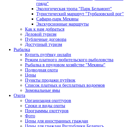
гряда"
Экологическая тропа "Парк Бельмонт"
Туристический маршрут "Турбазовский рог"
Сафари-парк Мекяны
Экскурсионные маршруты
Как к нам добраться
Деловой туризм
Публичные договора
Доступный туризм
Рыбалка
Купить путёвку онлайн
Режим платного любительского рыболовства
Рыбалка в прудовом хозяйстве "Мекяны"
Подводная охота
Цены
Пункты продажи путёвок
Список платных и бесплатных водоемов
Зимовальные ямы
Охота
Организация охоттуров
Сроки и виды охоты
Программы охоттуров
Фото
Цены для иностранных граждан
Цены для граждан Республики Беларусь