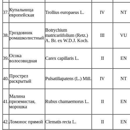
Купальница
37.
Trollius europaeus L.
IV
NT
европейская
Botrychium
Гроздовник
38.
matricariifolium (Retz.)
III
VU
ромашколистный
A. Br. ex W.D.J. Koch.
Осока
39.
Carex capillaris L.
II
EN
волосовидная
Прострел
40.
Pulsatillapatens (L.) Mill.
IV
NT
раскрытый
Малина
41.
приземистая,
Rubus chamaemorus L.
II
EN
морошка
42.
Ломонос прямой
Clematis recta L.
II
EN