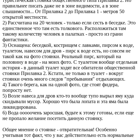
туристическая стоянка общественного типа Прилавка 2. Но
правильнее писать даже не в зоне видимости, а в зоне
слышимости... От Прилавка 2 до Прилавка 1 - метров 50
открытой местности.
2) Рассчитана на 20 человек - только если сесть в беседке. Это
единственное что там есть толкового. Расположиться там
такому количеству человек в палатках - просто из грани
фантастики.
3) Оснащена: беседкой, кострищем с лавками, пирсом к воде,
туалетом, навесом для дров - пирс к воде есть, но совсем не
такой как на фото стоянки. Реальный пирс, который на
половину в воде - на моих фото. С туалетом вообще отдельная
история - в данный туалет ходят все обитатели общественной
стоянки Прилавка 2. Кстати, не только в туалет - вокруг
стоянки очень много следов "пребывания" отдыхающих.
4) Такого берега, как на одной фото, где стоят фидера,
попросту нет.
5) Возле навеса для дров кто-то вообще тупо вырыл яму куда
скидывали мусор. Хорошо что была лопата и эта яма была
ликвидирована.
6) Вода ооооочень заросшая, будьте к этому готовы, если еще
не пропало желание посетить данную стоянку.
Общее мнение о стоянке - отвратительная! Особенно
учитывая тот факт, что у вас действительно есть нормальные