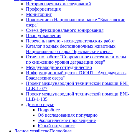
История научных исследований
Профориентация
Мониторинг
Положение о Национальном парке "Браславские
озера"
Схема функционального зонирования
План управления
Перечень научно - исследовательских работ
Каталог водных беспозвоночных животных
Национального парка "Браславские озера"
Отчет по работе "Современное состояние и меры
по снижению уровня деградации озер"
Международное сотрудничество
Информационный центр ТООПТ "Аугшдаугава -
Браславские озера"
Проект международной технической помощи ENI-
LLB-1-077
Проект международной технической помощи ENI-
LLB-1-135
Детям о науке
Подробнее
Об исследованиях популярно
Экологическое просвещение
Юный натуралист
Лесное хозяйство
Подробнее