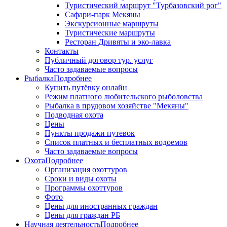
Туристический маршрут "Турбазовский рог"
Сафари-парк Мекяны
Экскурсионные маршруты
Туристические маршруты
Ресторан Дривяты и эко-лавка
Контакты
Публичный договор тур. услуг
Часто задаваемые вопросы
Рыбалка
Подробнее
Купить путёвку онлайн
Режим платного любительского рыболовства
Рыбалка в прудовом хозяйстве "Мекяны"
Подводная охота
Цены
Пункты продажи путевок
Список платных и бесплатных водоемов
Часто задаваемые вопросы
Охота
Подробнее
Организация охоттуров
Сроки и виды охоты
Программы охоттуров
Фото
Цены для иностранных граждан
Цены для граждан РБ
Научная деятельность
Подробнее