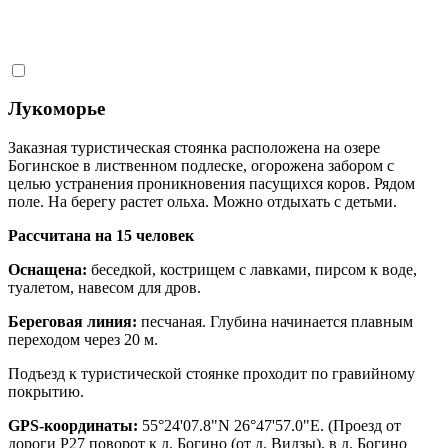
Лукоморье
Заказная туристическая стоянка расположена на озере
Богинское в лиственном подлеске, огорожена забором с
целью устранения проникновения пасущихся коров. Рядом
поле. На берегу растет ольха. Можно отдыхать с детьми.
Рассчитана на 15 человек
Оснащена:
беседкой, кострищем с лавками, пирсом к воде,
туалетом, навесом для дров.
Береговая линия:
песчаная. Глубина начинается плавным
переходом через 20 м.
Подъезд к туристической стоянке проходит по гравийному
покрытию.
GPS-координаты:
55°24'07.8"N 26°47'57.0"E. (Проезд от
дороги Р27 поворот к д. Богино (от д. Видзы), в д. Богино