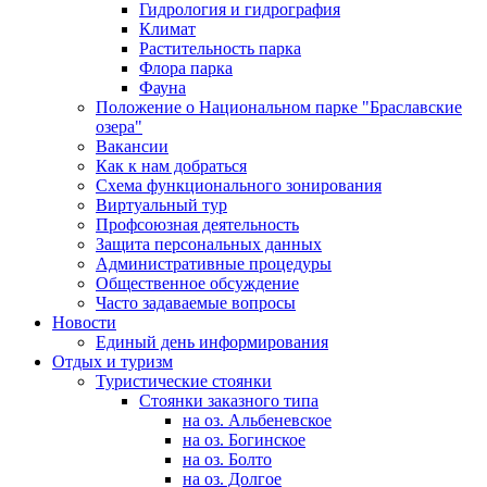
Гидрология и гидрография
Климат
Растительность парка
Флора парка
Фауна
Положение о Национальном парке "Браславские
озера"
Вакансии
Как к нам добраться
Схема функционального зонирования
Виртуальный тур
Профсоюзная деятельность
Защита персональных данных
Административные процедуры
Общественное обсуждение
Часто задаваемые вопросы
Новости
Единый день информирования
Отдых и туризм
Туристические стоянки
Стоянки заказного типа
на оз. Альбеневское
на оз. Богинское
на оз. Болто
на оз. Долгое