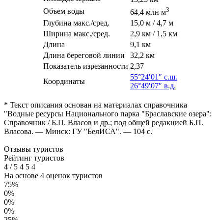
3
Объем воды
64,4 млн м
Глубина макс./сред.
15,0 м / 4,7 м
Ширина макс./сред.
2,9 км / 1,5 км
Длина
9,1 км
Длина береговой линии
32,2 км
Показатель изрезанности
2,37
55°24′01″ с.ш.
Координаты
26°49′07″ в.д.
* Текст описания основан на материалах справочника
"Водные ресурсы Национального парка "Браславские озера":
Справочник / Б.П. Власов и др.; под общей редакцией Б.П.
Власова. — Минск: ГУ "БелИСА". — 104 с.
Отзывы туристов
Рейтинг туристов
4
/
5
4
5
4
На основе 4 оценок туристов
75%
0%
0%
0%
25%