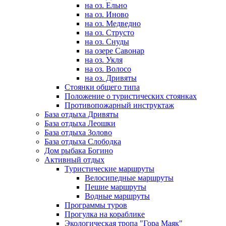
на оз. Ельно
на оз. Иново
на оз. Медведно
на оз. Струсто
на оз. Снуды
на озере Савонар
на оз. Укля
на оз. Волосо
на оз. Дривяты
Стоянки общего типа
Положение о туристических стоянках
Противопожарный инструктаж
База отдыха Дривяты
База отдыха Леошки
База отдыха Золово
База отдыха Слободка
Дом рыбака Богино
Активный отдых
Туристические маршруты
Велосипедные маршруты
Пешие маршруты
Водные маршруты
Программы туров
Прогулка на кораблике
Экологическая тропа "Гора Маяк"