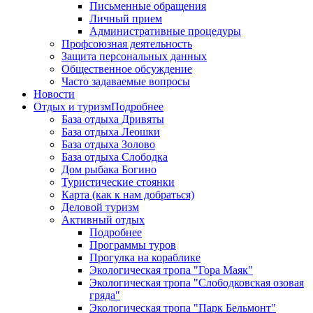
Письменные обращения
Личный прием
Административные процедуры
Профсоюзная деятельность
Защита персональных данных
Общественное обсуждение
Часто задаваемые вопросы
Новости
Отдых и туризм
Подробнее
База отдыха Дривяты
База отдыха Леошки
База отдыха Золово
База отдыха Слободка
Дом рыбака Богино
Туристические стоянки
Карта (как к нам добраться)
Деловой туризм
Активный отдых
Подробнее
Программы туров
Прогулка на кораблике
Экологическая тропа "Гора Маяк"
Экологическая тропа "Слободковская озовая
гряда"
Экологическая тропа "Парк Бельмонт"