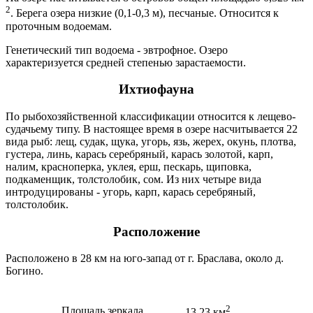
2
. Берега озера низкие (0,1-0,3 м), песчаные. Относится к
проточным водоемам.
Генетический тип водоема - эвтрофное. Озеро
характеризуется средней степенью зарастаемости.
Ихтиофауна
По рыбохозяйственной классификации относится к лещево-
судачьему типу. В настоящее время в озере насчитывается 22
вида рыб: лещ, судак, щука, угорь, язь, жерех, окунь, плотва,
густера, линь, карась серебряный, карась золотой, карп,
налим, красноперка, уклея, ерш, пескарь, щиповка,
подкаменщик, толстолобик, сом. Из них четыре вида
интродуцированы - угорь, карп, карась серебряный,
толстолобик.
Расположение
Расположено в 28 км на юго-запад от г. Браслава, около д.
Богино.
2
Площадь зеркала
13,23 км