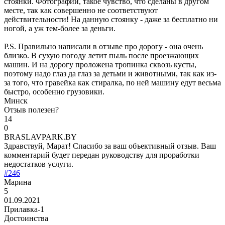
стоянки. Фотографии, такое чувство, что сделаны в другом
месте, так как совершенно не соответствуют
действительности! На данную стоянку - даже за бесплатно ни
ногой, а уж тем-более за деньги.
P.S. Правильно написали в отзыве про дорогу - она очень
близко. В сухую погоду летит пыль после проезжающих
машин. И на дорогу проложена тропинка сквозь кусты,
поэтому надо глаз да глаз за детьми и животными, так как из-
за того, что гравейка как стиралка, по ней машину едут весьма
быстро, особенно грузовики.
Минск
Отзыв полезен?
14
0
BRASLAVPARK.BY
Здравствуй, Марат! Спасибо за ваш объективный отзыв. Ваш
комментарий будет передан руководству для проработки
недостатков услуги.
#246
Марина
5
01.09.2021
Прилавка-1
Достоинства