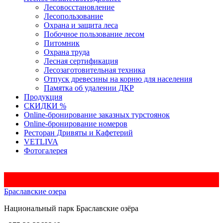
Лесовосстановление
Лесопользование
Охрана и защита леса
Побочное пользование лесом
Питомник
Охрана труда
Лесная сертификация
Лесозаготовительная техника
Отпуск древесины на корню для населения
Памятка об удалении ДКР
Продукция
СКИДКИ %
Оnline-бронирование заказных турстоянок
Оnline-бронирование номеров
Ресторан Дривяты и Кафетерий
VETLIVA
Фотогалерея
Доступ
Браславские озера
Национальный парк
Браславские
озёра