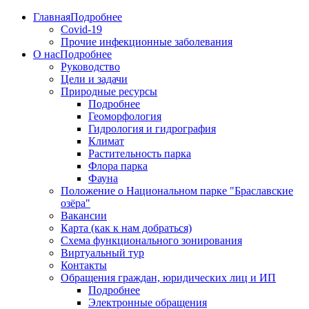
Главная
Подробнее
Covid-19
Прочие инфекционные заболевания
О нас
Подробнее
Руководство
Цели и задачи
Природные ресурсы
Подробнее
Геоморфология
Гидрология и гидрография
Климат
Растительность парка
Флора парка
Фауна
Положение о Национальном парке "Браславские
озёра"
Вакансии
Карта (как к нам добраться)
Схема функционального зонирования
Виртуальный тур
Контакты
Обращения граждан, юридических лиц и ИП
Подробнее
Электронные обращения