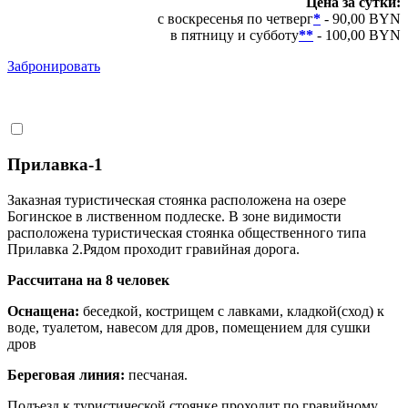
Цена за сутки:
с воскресенья по четверг
*
- 90,00 BYN
в пятницу и субботу
**
- 100,00 BYN
Забронировать
Прилавка-1
Заказная туристическая стоянка расположена на озере
Богинское в лиственном подлеске. В зоне видимости
расположена туристическая стоянка общественного типа
Прилавка 2.Рядом проходит гравийная дорога.
Рассчитана на 8 человек
Оснащена:
беседкой, кострищем с лавками, кладкой(сход) к
воде, туалетом, навесом для дров, помещением для сушки
дров
Береговая линия:
песчаная.
Подъезд к туристической стоянке проходит по гравийному