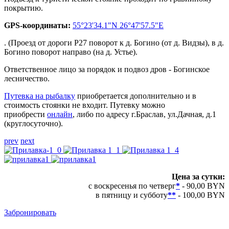
покрытию.
GPS-координаты:
55°23'34.1"N 26°47'57.5"E
. (Проезд от дороги Р27 поворот к д. Богино (от д. Видзы), в д.
Богино поворот направо (на д. Устье).
Ответственное лицо за порядок и подвоз дров - Богинское
лесничество.
Путевка на рыбалку
приобретается дополнительно и в
стоимость стоянки не входит. Путевку можно
приобрести
онлайн
, либо по адресу г.Браслав, ул.Дачная, д.1
(круглосуточно).
prev
next
Цена за сутки:
с воскресенья по четверг
*
- 90,00 BYN
в пятницу и субботу
**
- 100,00 BYN
Забронировать