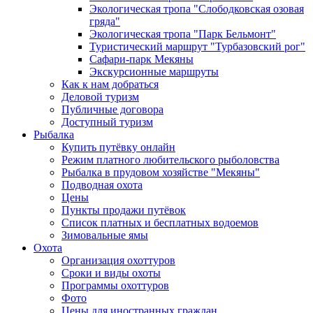
Экологическая тропа "Слободковская озовая
гряда"
Экологическая тропа "Парк Бельмонт"
Туристический маршрут "Турбазовский рог"
Сафари-парк Мекяны
Экскурсионные маршруты
Как к нам добраться
Деловой туризм
Публичные договора
Доступный туризм
Рыбалка
Купить путёвку онлайн
Режим платного любительского рыболовства
Рыбалка в прудовом хозяйстве "Мекяны"
Подводная охота
Цены
Пункты продажи путёвок
Список платных и бесплатных водоемов
Зимовальные ямы
Охота
Организация охоттуров
Сроки и виды охоты
Программы охоттуров
Фото
Цены для иностранных граждан