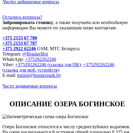
Часто задаваемые вопросы
Остались вопросы?
Забронировать стоянку
, а также
получить всю необходимую
информацию
Вы можете по указанным ниже контактам:
+375 2153 67 700
+375 2153 67 707
+375 2922 62246
GSM, МТС Беларусь
Telegram:
@BraslavBot
WhatsApp:
+375292262246
Viber:
+375292262246 (ссылка для ПК)
;
+375292262246
(ссылка для моб. устройств)
E-mail:
turizm@braslavpark.by
Часто задаваемые вопросы
ОПИСАНИЕ ОЗЕРА БОГИНСКОЕ
Озеро Богинское относится к числу среднеглубоких водоемов.
На озере насчитывается 8 островов общей площадью 0,325 км