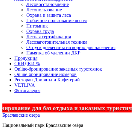
Лесовосстановление
Лесопользование
Охрана и защита леса
Побочное пользование лесом
Питомник
Охрана труда
Лесная сертификация
Лесозаготовительная техника
Отпуск древесины на корню для населения
Памятка об удалении ДКР
Продукция
СКИДКИ %
Оnline-бронирование заказных турстоянок
Оnline-бронирование номеров
Ресторан Дривяты и Кафетерий
VETLIVA
Фотогалерея
ование для баз отдыха и заказных туристичес
Браславские озера
Национальный парк
Браславские
озёра