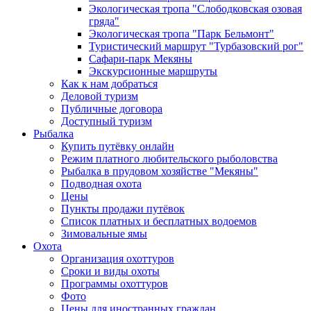
Экологическая тропа "Слободковская озовая
гряда"
Экологическая тропа "Парк Бельмонт"
Туристический маршрут "Турбазовский рог"
Сафари-парк Мекяны
Экскурсионные маршруты
Как к нам добраться
Деловой туризм
Публичные договора
Доступный туризм
Рыбалка
Купить путёвку онлайн
Режим платного любительского рыболовства
Рыбалка в прудовом хозяйстве "Мекяны"
Подводная охота
Цены
Пункты продажи путёвок
Список платных и бесплатных водоемов
Зимовальные ямы
Охота
Организация охоттуров
Сроки и виды охоты
Программы охоттуров
Фото
Цены для иностранных граждан