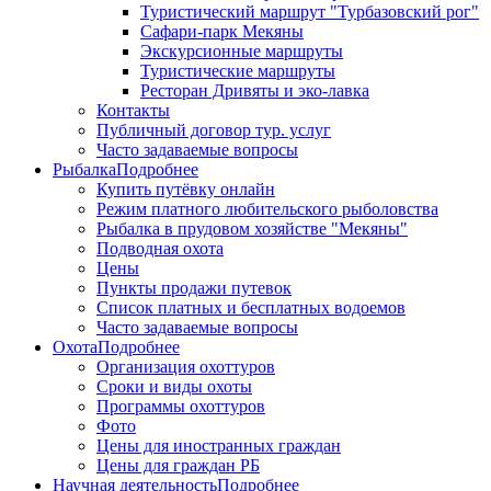
Туристический маршрут "Турбазовский рог"
Сафари-парк Мекяны
Экскурсионные маршруты
Туристические маршруты
Ресторан Дривяты и эко-лавка
Контакты
Публичный договор тур. услуг
Часто задаваемые вопросы
Рыбалка
Подробнее
Купить путёвку онлайн
Режим платного любительского рыболовства
Рыбалка в прудовом хозяйстве "Мекяны"
Подводная охота
Цены
Пункты продажи путевок
Список платных и бесплатных водоемов
Часто задаваемые вопросы
Охота
Подробнее
Организация охоттуров
Сроки и виды охоты
Программы охоттуров
Фото
Цены для иностранных граждан
Цены для граждан РБ
Научная деятельность
Подробнее