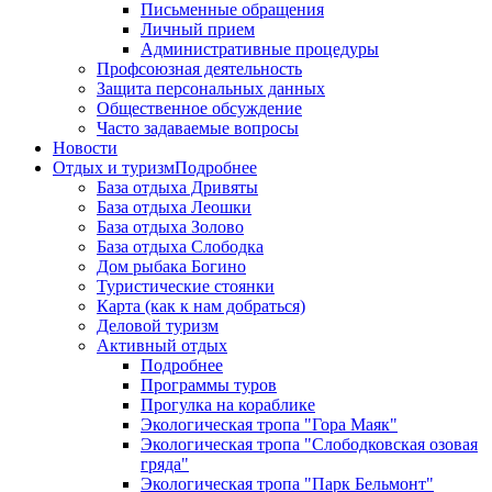
Письменные обращения
Личный прием
Административные процедуры
Профсоюзная деятельность
Защита персональных данных
Общественное обсуждение
Часто задаваемые вопросы
Новости
Отдых и туризм
Подробнее
База отдыха Дривяты
База отдыха Леошки
База отдыха Золово
База отдыха Слободка
Дом рыбака Богино
Туристические стоянки
Карта (как к нам добраться)
Деловой туризм
Активный отдых
Подробнее
Программы туров
Прогулка на кораблике
Экологическая тропа "Гора Маяк"
Экологическая тропа "Слободковская озовая
гряда"
Экологическая тропа "Парк Бельмонт"