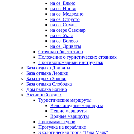
на оз. Ельно
на оз. Иново
на оз. Медведно
на оз. Струсто
на оз. Снуды
на озере Савонар
на оз. Укля
на оз. Волосо
на оз. Дривяты
Стоянки общего типа
Положение о туристических стоянках
Противопожарный инструктаж
База отдыха Дривяты
База отдыха Леошки
База отдыха Золово
База отдыха Слободка
Дом рыбака Богино
Активный отдых
Туристические маршруты
Велосипедные маршруты
Пешие маршруты
Водные маршруты
Программы туров
Прогулка на кораблике
Экологическая тропа "Гора Маяк"