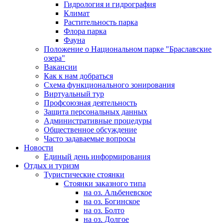
Гидрология и гидрография
Климат
Растительность парка
Флора парка
Фауна
Положение о Национальном парке "Браславские
озера"
Вакансии
Как к нам добраться
Схема функционального зонирования
Виртуальный тур
Профсоюзная деятельность
Защита персональных данных
Административные процедуры
Общественное обсуждение
Часто задаваемые вопросы
Новости
Единый день информирования
Отдых и туризм
Туристические стоянки
Стоянки заказного типа
на оз. Альбеневское
на оз. Богинское
на оз. Болто
на оз. Долгое