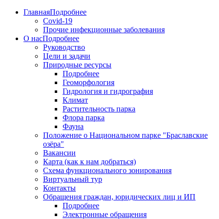
Главная
Подробнее
Covid-19
Прочие инфекционные заболевания
О нас
Подробнее
Руководство
Цели и задачи
Природные ресурсы
Подробнее
Геоморфология
Гидрология и гидрография
Климат
Растительность парка
Флора парка
Фауна
Положение о Национальном парке "Браславские
озёра"
Вакансии
Карта (как к нам добраться)
Схема функционального зонирования
Виртуальный тур
Контакты
Обращения граждан, юридических лиц и ИП
Подробнее
Электронные обращения