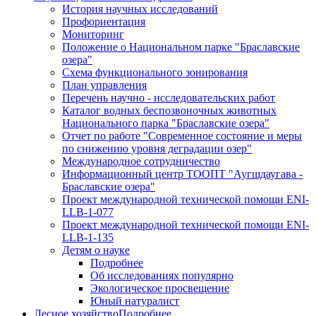
История научных исследований
Профориентация
Мониторинг
Положение о Национальном парке "Браславские
озера"
Схема функционального зонирования
План управления
Перечень научно - исследовательских работ
Каталог водных беспозвоночных животных
Национального парка "Браславские озера"
Отчет по работе "Современное состояние и меры
по снижению уровня деградации озер"
Международное сотрудничество
Информационный центр ТООПТ "Аугшдаугава -
Браславские озера"
Проект международной технической помощи ENI-
LLB-1-077
Проект международной технической помощи ENI-
LLB-1-135
Детям о науке
Подробнее
Об исследованиях популярно
Экологическое просвещение
Юный натуралист
Лесное хозяйство
Подробнее