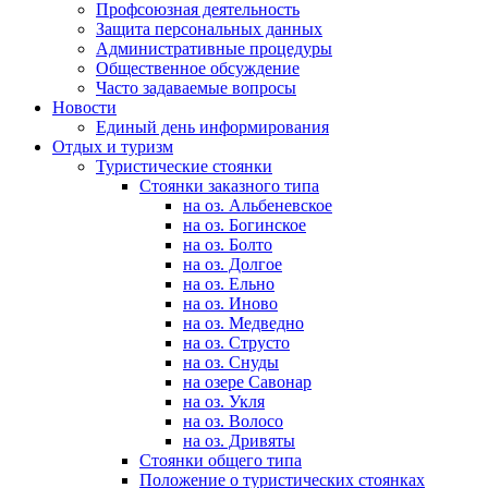
Профсоюзная деятельность
Защита персональных данных
Административные процедуры
Общественное обсуждение
Часто задаваемые вопросы
Новости
Единый день информирования
Отдых и туризм
Туристические стоянки
Стоянки заказного типа
на оз. Альбеневское
на оз. Богинское
на оз. Болто
на оз. Долгое
на оз. Ельно
на оз. Иново
на оз. Медведно
на оз. Струсто
на оз. Снуды
на озере Савонар
на оз. Укля
на оз. Волосо
на оз. Дривяты
Стоянки общего типа
Положение о туристических стоянках