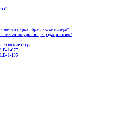
ера"
льного парка "Браславские озера"
о снижению уровня деградации озер"
славские озера"
LB-1-077
LB-1-135