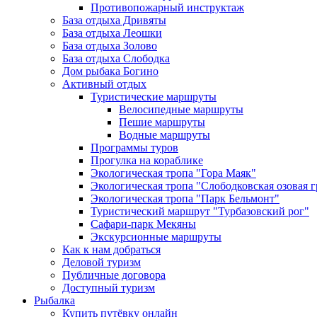
Противопожарный инструктаж
База отдыха Дривяты
База отдыха Леошки
База отдыха Золово
База отдыха Слободка
Дом рыбака Богино
Активный отдых
Туристические маршруты
Велосипедные маршруты
Пешие маршруты
Водные маршруты
Программы туров
Прогулка на кораблике
Экологическая тропа "Гора Маяк"
Экологическая тропа "Слободковская озовая г
Экологическая тропа "Парк Бельмонт"
Туристический маршрут "Турбазовский рог"
Сафари-парк Мекяны
Экскурсионные маршруты
Как к нам добраться
Деловой туризм
Публичные договора
Доступный туризм
Рыбалка
Купить путёвку онлайн