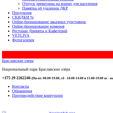
Отпуск древесины на корню для населения
Памятка об удалении ДКР
Продукция
СКИДКИ %
Оnline-бронирование заказных турстоянок
Оnline-бронирование номеров
Ресторан Дривяты и Кафетерий
VETLIVA
Фотогалерея
Браславские озера
Национальный парк
Браславские
озёра
+375 29 2262246
(Пн-пт: 08.00-19.00, сб - 10.00-14.00 и 15.00-19.00 вс - в
Контакты
Обращения
Противодействие коррупции